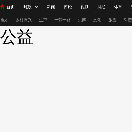
首页
时政
新闻
评论
视频
财经
体育
人民领袖习近平
直播
海外频道
片库
iPanda
栏目大全
联播+
English
中国领导人
节目单
Монгол
听音
央视快评
微视频
习式妙语
主持人
下
地方
乡村振兴
生态
一带一路
央博
文化
旅游
科普
公益
总台春晚
网络春晚
共产党员网
秧纪录
纪录片网
新闻
国内
国际
评论
经济
军事
科技
法
人民领袖习近平
联播+
热解读
天天学习
习式妙语
视频
小央视频
小央直播
直播中国
熊猫频道
V
现场
前线
比划
快看
蓝海中国
新兵请入列
体育
直播
竞猜
2026年世界杯
2026年冬奥会
VIP会员
CCTV奥林匹克频道
生活体育大会
体育江湖