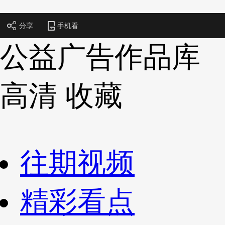
财经
教育
乡村振兴
生态环境
一带一路
央博
分享
手机看
大国智造
大国展会
大国保险
云顶对话
云起
超
公益广告作品库
高清
收藏
CCTV.节目官网
直播
节目单
栏目
片库
热播榜
往期视频
精彩看点