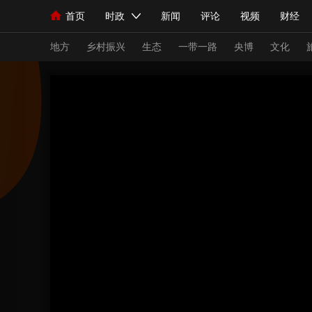
首页
时政
新闻
评论
视频
财经
人民领袖习近平
直播
海外频道
片库
iPanda
栏目大全
联播+
English
中国领导人
节目单
Монгол
听音
央视快评
微视频
习
地方
乡村振兴
生态
一带一路
央博
文化
总台春晚
网络春晚
共产党员网
秧纪录
新闻
国内
国际
评论
经济
军事
人民领袖习近平
联播+
热解读
天天学习
视频
小央视频
小央直播
直播中国
熊猫
现场
前线
比划
快看
蓝海中国
新兵
体育
直播
竞猜
2026年世界杯
2026
VIP会员
CCTV奥林匹克频道
生活体育大会