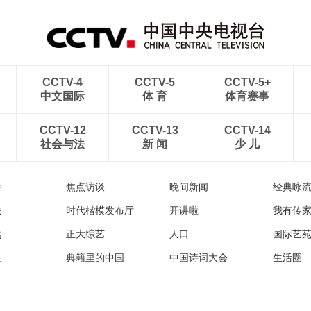
CCTV-4
CCTV-5
CCTV-5+
中文国际
体 育
体育赛事
CCTV-12
CCTV-13
CCTV-14
社会与法
新 闻
少 儿
播
焦点访谈
晚间新闻
经典咏
法
时代楷模发布厅
开讲啦
我有传
然
正大综艺
人口
国际艺
眼
典籍里的中国
中国诗词大会
生活圈