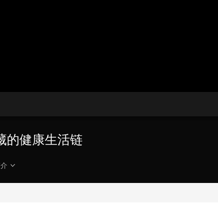
央博
非遗
文化
旅游
科普
健康
乐龄
阅读
云起
超级工厂
智敬中国
全民健康
颜选攻略
海洋
热播榜
总台企业白名单
藏的健康生活链
简介