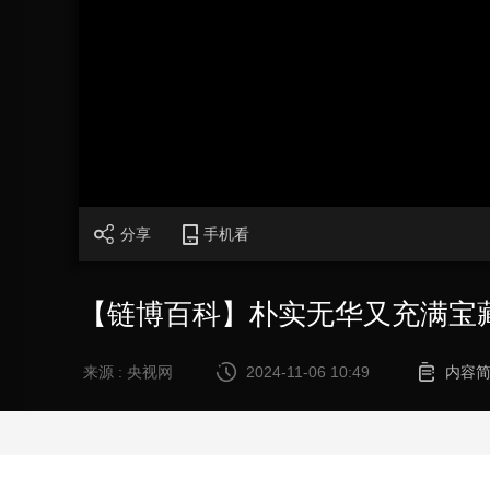
财经
教育
乡村振兴
生态环境
一带一路
大国智造
大国展会
大国保险
云顶对话
CCTV.节目官网
直播
节目单
栏目
片库
分享
手机看
【链博百科】朴实无华又充满宝
来源 : 央视网
2024-11-06 10:49
内容