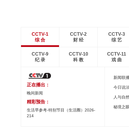
CCTV-1
CCTV-2
CCTV-3
综 合
财 经
综 艺
CCTV-9
CCTV-10
CCTV-11
纪 录
科 教
戏 曲
新闻联
正在播出：
今日说
晚间新闻
人与自
精彩预告：
秘境之
生活早参考-特别节目（生活圈）2026-
214