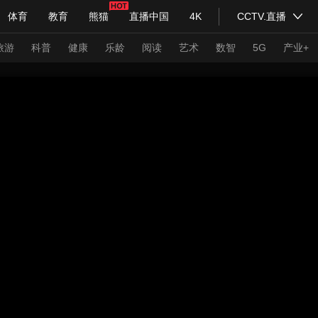
体育
教育
熊猫
直播中国
4K
CCTV.直播
式妙语
主持人
下载央视影音
热解读
天天学习
旅游
科普
健康
乐龄
阅读
艺术
数智
5G
产业+
纪录片网
国家大剧院
大型活动
科技
法治
文娱
人物
公益
图片
习式妙语
央视快评
央视网评
光华锐评
锋面
频道
VR/AR
4K专区
全景新闻
请入列
人生第一次
人生第二次
年冬奥会
CBA
NBA
中超
国足
国际足球
网球
综
体育江湖
文化体育
冰雪道路
足球道路