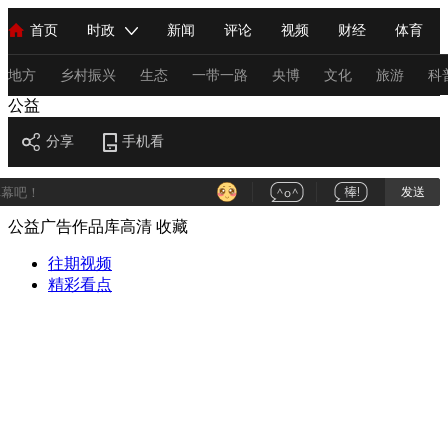
首页
时政
新闻
评论
视频
财经
体育
人民领袖习近平
直播
海外频道
片库
iPanda
栏目大全
联播+
English
中国领导人
节目单
Монгол
听音
央视快评
微视频
习式妙语
主持人
地方
乡村振兴
生态
一带一路
央博
文化
旅游
科
公益
总台春晚
分享
手机看
网络春晚
共产党员网
秧纪录
纪录片网
发送
公益广告作品库高清
收藏
新闻
国内
国际
评论
经济
军事
科技
法
人民领袖习近平
往期视频
联播+
热解读
天天学习
习式妙语
精彩看点
视频
小央视频
小央直播
直播中国
熊猫频道
V
现场
前线
比划
快看
蓝海中国
新兵请入列
体育
直播
竞猜
2026年世界杯
2026年冬奥会
C
VIP会员
CCTV奥林匹克频道
生活体育大会
体育江湖