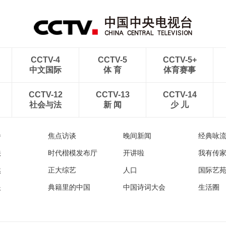
CCTV-4
CCTV-5
CCTV-5+
中文国际
体 育
体育赛事
CCTV-12
CCTV-13
CCTV-14
社会与法
新 闻
少 儿
播
焦点访谈
晚间新闻
经典咏
法
时代楷模发布厅
开讲啦
我有传
然
正大综艺
人口
国际艺
眼
典籍里的中国
中国诗词大会
生活圈