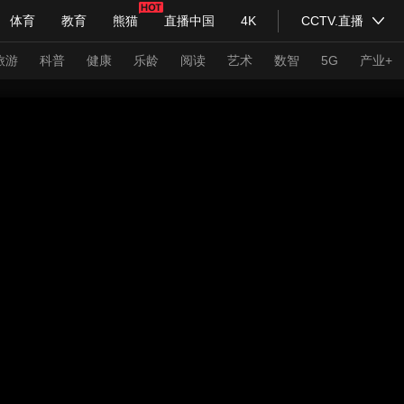
体育
教育
熊猫
直播中国
4K
CCTV.直播
式妙语
主持人
下载央视影音
热解读
天天学习
旅游
科普
健康
乐龄
阅读
艺术
数智
5G
产业+
纪录片网
国家大剧院
大型活动
科技
法治
文娱
人物
公益
图片
习式妙语
央视快评
央视网评
光华锐评
锋面
频道
VR/AR
4K专区
全景新闻
请入列
人生第一次
人生第二次
年冬奥会
CBA
NBA
中超
国足
国际足球
网球
综
体育江湖
文化体育
冰雪道路
足球道路