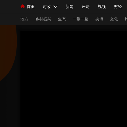
首页
时政
新闻
评论
视频
财经
人民领袖习近平
直播
海外频道
片库
iPanda
栏目大全
联播+
English
中国领导人
节目单
Монгол
听音
央视快评
微视频
习
地方
乡村振兴
生态
一带一路
央博
文化
总台春晚
网络春晚
共产党员网
秧纪录
新闻
国内
国际
评论
经济
军事
人民领袖习近平
联播+
热解读
天天学习
视频
小央视频
小央直播
直播中国
熊猫
现场
前线
比划
快看
蓝海中国
新兵
体育
直播
竞猜
2026年世界杯
2026
VIP会员
CCTV奥林匹克频道
生活体育大会