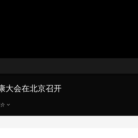
央博
非遗
文化
旅游
科普
健康
乐龄
阅读
云起
超级工厂
智敬中国
全民健康
颜选攻略
海洋
热播榜
总台企业白名单
健康大会在北京召开
简介