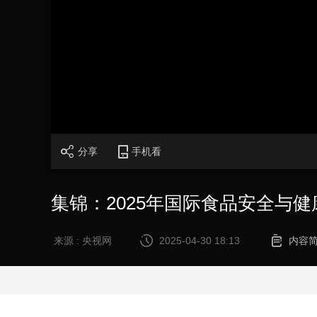
财经
教育
乡村振兴
生态环境
一带一路
大国智造
大国展会
大国保险
云顶对话
CCTV.节目官网
直播
节目单
栏目
片库
分享
手机看
集锦：2025年国际食品安全与
来源 : 央视网
2025-04-30 18:13
内容