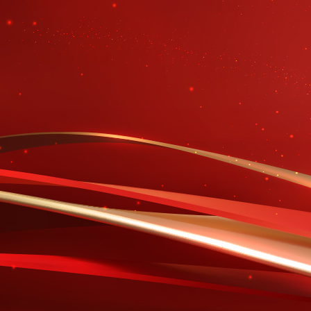
财经
教育
乡村振兴
生态环境
一带
大国智造
大国展会
大国保险
云顶对话
CCTV.节目官网
直播
节目单
栏目