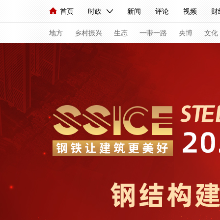
首页
时政
新闻
评论
视频
财
人民领袖习近平
直播
海外频道
片库
iPanda
栏目大全
联播+
English
中国领导人
节目单
Монгол
听音
央视快评
微视频
地方
乡村振兴
生态
一带一路
央博
文化
总台春晚
网络春晚
共产党员网
秧纪录
新闻
国内
国际
评论
经济
军事
人民领袖习近平
联播+
热解读
天天学
视频
小央视频
小央直播
直播中国
现场
前线
比划
快看
蓝海中国
体育
直播
竞猜
2026年世界杯
20
VIP会员
CCTV奥林匹克频道
生活体育大