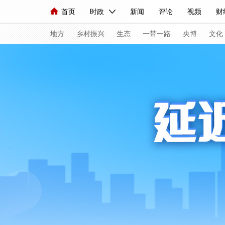
首页
时政
新闻
评论
视频
财
人民领袖习近平
直播
海外频道
片库
iPanda
栏目大全
联播+
English
中国领导人
节目单
Монгол
听音
央视快评
微视频
地方
乡村振兴
生态
一带一路
央博
文化
总台春晚
网络春晚
共产党员网
秧纪录
新闻
国内
国际
评论
经济
军事
人民领袖习近平
联播+
热解读
天天学
视频
小央视频
小央直播
直播中国
现场
前线
比划
快看
蓝海中国
体育
直播
竞猜
2026年世界杯
20
VIP会员
CCTV奥林匹克频道
生活体育大