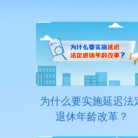
财经
教育
乡村振兴
生态环境
一带
大国智造
大国展会
大国保险
云顶对话
CCTV.节目官网
直播
节目单
栏目
为什么要实施延迟法
退休年龄改革？